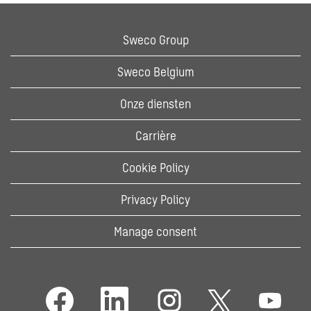
Sweco Group
Sweco Belgium
Onze diensten
Carrière
Cookie Policy
Privacy Policy
Manage consent
O
O
O
O
O
p
p
p
p
p